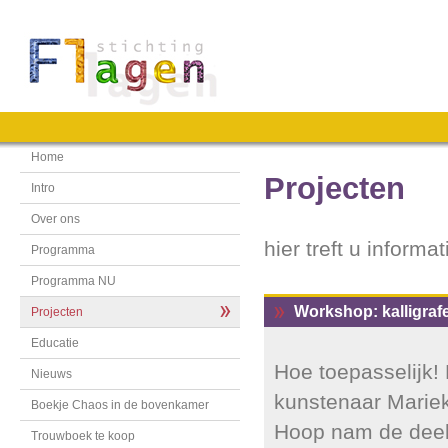
Home
Projecten
Intro
Over ons
hier treft u informat
Programma
Programma NU
Workshop: kalligrafe
Projecten
Educatie
Hoe toepasselijk!
Nieuws
kunstenaar Marie
Boekje Chaos in de bovenkamer
Hoop nam de deel
Trouwboek te koop