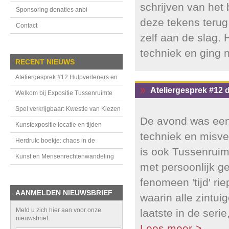
schrijven van het
Sponsoring donaties anbi
deze tekens terug 
Contact
zelf aan de slag.
techniek en ging 
RECENT NIEUWS
Ateliergesprek #12 Hulpverleners en
Ateliergesprek #12 
handhavers in de Tussenruimte
Welkom bij Expositie Tussenruimte
Spel verkrijgbaar: Kwestie van Kiezen
De avond was een
Kunstexpositie locatie en tijden
techniek en misve
Herdruk: boekje: chaos in de
is ook Tussenruimt
bovenkamer
Kunst en Mensenrechtenwandeling
met persoonlijk g
fenomeen 'tijd' ri
AANMELDEN NIEUWSBRIEF
waarin alle zintui
Meld u zich hier aan voor onze
laatste in de seri
nieuwsbrief.
Lees meer >