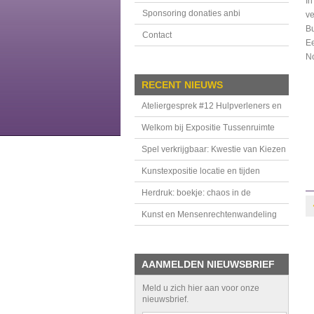
In
Sponsoring donaties anbi
ve
Bu
Contact
Ee
N
RECENT NIEUWS
Ateliergesprek #12 Hulpverleners en
handhavers in de Tussenruimte
Welkom bij Expositie Tussenruimte
Spel verkrijgbaar: Kwestie van Kiezen
Kunstexpositie locatie en tijden
Herdruk: boekje: chaos in de
bovenkamer
Kunst en Mensenrechtenwandeling
AANMELDEN NIEUWSBRIEF
Meld u zich hier aan voor onze
nieuwsbrief.