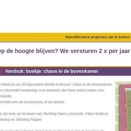
Interaffectieve projecten, om te kome
p de hoogte blijven? We versturen 2 x per jaar
Herdruk: boekje: chaos in de bovenkamer
 herdruk van dit bijzondere boekje is binnen: chaos in de bovenkamer:
n informatief doeboekje voor kinderen die meer willen weten over
mentie.
schikt voor de bovenbouw, of als familie.
 zijn trots op het team van Stichting Open Limonade, Viktor Grafisch
twerp en Stichting Flagen.