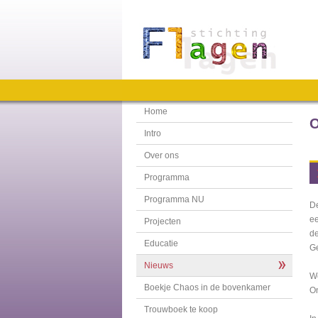
Home
O
Intro
Over ons
Programma
Programma NU
De
ee
Projecten
de
Educatie
Ge
Nieuws
We
Boekje Chaos in de bovenkamer
On
Trouwboek te koop