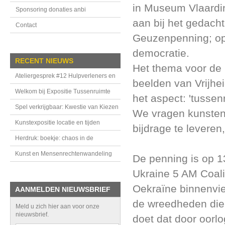
in Museum Vlaardin
Sponsoring donaties anbi
aan bij het gedach
Contact
Geuzenpenning; op
democratie.
RECENT NIEUWS
Het thema voor de
Ateliergesprek #12 Hulpverleners en
beelden van Vrijhei
handhavers in de Tussenruimte
Welkom bij Expositie Tussenruimte
het aspect: 'tussen
Spel verkrijgbaar: Kwestie van Kiezen
We vragen kunsten
Kunstexpositie locatie en tijden
bijdrage te leveren
Herdruk: boekje: chaos in de
bovenkamer
Kunst en Mensenrechtenwandeling
De penning is op 1
Ukraine 5 AM Coali
Oekraïne binnenviel
AANMELDEN NIEUWSBRIEF
de wreedheden die 
Meld u zich hier aan voor onze
nieuwsbrief.
doet dat door oorl