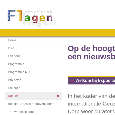
Home
Op de hoogte
Intro
een nieuwsb
Over ons
Programma
Programma NU
Projecten
Welkom bij Expositi
Educatie
In het kader van de
Nieuws
internationale Geu
Boekje Chaos in de bovenkamer
Dorp weer curator 
Trouwboek te koop