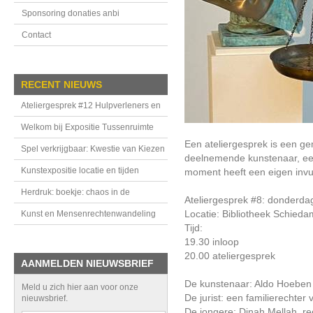
Sponsoring donaties anbi
Contact
RECENT NIEUWS
Ateliergesprek #12 Hulpverleners en
handhavers in de Tussenruimte
Welkom bij Expositie Tussenruimte
Een ateliergesprek is een g
Spel verkrijgbaar: Kwestie van Kiezen
deelnemende kunstenaar, een
Kunstexpositie locatie en tijden
moment heeft een eigen invul
Herdruk: boekje: chaos in de
Ateliergesprek #8: donderd
bovenkamer
Locatie: Bibliotheek Schied
Kunst en Mensenrechtenwandeling
Tijd:
19.30 inloop
20.00 ateliergesprek
AANMELDEN NIEUWSBRIEF
De kunstenaar: Aldo Hoeben
Meld u zich hier aan voor onze
De jurist: een familierechte
nieuwsbrief.
De jongere: Dinah Mellah, re