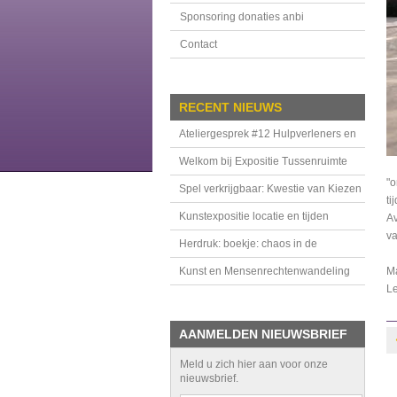
Sponsoring donaties anbi
Contact
RECENT NIEUWS
Ateliergesprek #12 Hulpverleners en
handhavers in de Tussenruimte
Welkom bij Expositie Tussenruimte
"o
Spel verkrijgbaar: Kwestie van Kiezen
ti
Kunstexpositie locatie en tijden
Av
va
Herdruk: boekje: chaos in de
bovenkamer
Kunst en Mensenrechtenwandeling
Ma
Le
AANMELDEN NIEUWSBRIEF
Meld u zich hier aan voor onze
nieuwsbrief.