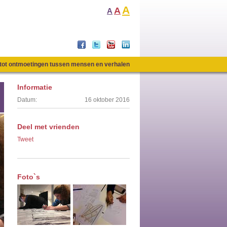
A
A
A
n tot ontmoetingen tussen mensen en verhalen
Informatie
Datum:
16 oktober 2016
Deel met vrienden
Tweet
Foto`s