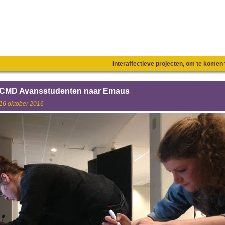
Interaffectieve projecten, om te kome
CMD Avansstudenten naar Emaus
16 oktober 2016