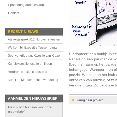
Sponsoring donaties anbi
Contact
RECENT NIEUWS
Ateliergesprek #12 Hulpverleners en
handhavers in de Tussenruimte
Welkom bij Expositie Tussenruimte
U adopteert een bankje in ee
Spel verkrijgbaar: Kwestie van Kiezen
Net als op een parkbankje ko
Kunstexpositie locatie en tijden
(bedrijfs)naam op het bankje
behangetje. Wanneer men plaa
Herdruk: boekje: chaos in de
poëzie. We zouden het leuk v
bovenkamer
uitzoeken van muziek, of zel
Kunst en Mensenrechtenwandeling
herinneringen. Zo bent u echt
AANMELDEN NIEUWSBRIEF
Terug naar project
Meld u zich hier aan voor onze
nieuwsbrief.