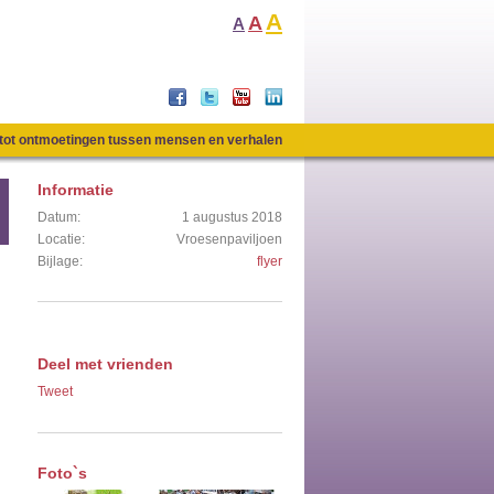
A
A
A
n tot ontmoetingen tussen mensen en verhalen
Informatie
Datum:
1 augustus 2018
Locatie:
Vroesenpaviljoen
Bijlage:
flyer
Deel met vrienden
Tweet
Foto`s