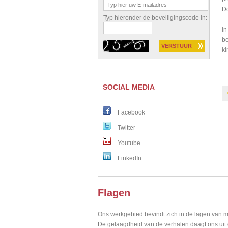
Do
Typ hieronder de beveiligingscode in:
In
be
ki
SOCIAL MEDIA
Facebook
Twitter
Youtube
LinkedIn
Flagen
Ons werkgebied bevindt zich in de lagen van m
De gelaagdheid van de verhalen daagt ons uit o