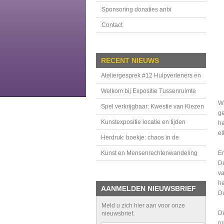
Sponsoring donaties anbi
Contact
RECENT NIEUWS
Ateliergesprek #12 Hulpverleners en
handhavers in de Tussenruimte
Welkom bij Expositie Tussenruimte
Wa
Spel verkrijgbaar: Kwestie van Kiezen
ge
Kunstexpositie locatie en tijden
he
el
Herdruk: boekje: chaos in de
bovenkamer
Kunst en Mensenrechtenwandeling
Er
De
va
he
AANMELDEN NIEUWSBRIEF
Du
Meld u zich hier aan voor onze
De
nieuwsbrief.
pr