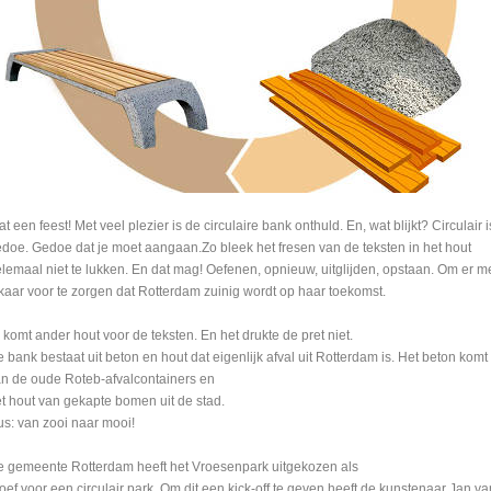
t een feest! Met veel plezier is de circulaire bank onthuld. En, wat blijkt? Circulair i
doe. Gedoe dat je moet aangaan.Zo bleek het fresen van de teksten in het hout
lemaal niet te lukken. En dat mag! Oefenen, opnieuw, uitglijden, opstaan. Om er m
kaar voor te zorgen dat Rotterdam zuinig wordt op haar toekomst.
 komt ander hout voor de teksten. En het drukte de pret niet.
 bank bestaat uit beton en hout dat eigenlijk afval uit Rotterdam is. Het beton komt
n de oude Roteb-afvalcontainers en
t hout van gekapte bomen uit de stad.
s: van zooi naar mooi!
 gemeente Rotterdam heeft het Vroesenpark uitgekozen als
oef voor een circulair park. Om dit een kick-off te geven heeft de kunstenaar Jan va