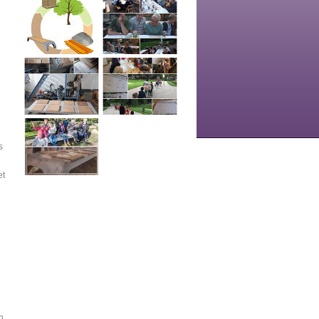
s
et
n