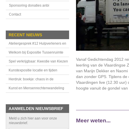
Sponsoring donaties anbi
Contact
RECENT NIEUWS
Ateliergesprek #12 Hulpverleners en
handhavers in de Tussenruimte
Welkom bij Expositie Tussenruimte
Vanaf Gedichtendag 2012 reiz
Spel verkrijgbaar: Kwestie van Kiezen
leerling van de Vlaardingse 
Kunstexpositie locatie en tijden
van Marijn Dekker en Naomi
dan zonder GPS. Tijdens de
Herdruk: boekje: chaos in de
Vlaardingen live (12.30 uur)
bovenkamer
hoogte vanuit de gondel van 
Kunst en Mensenrechtenwandeling
AANMELDEN NIEUWSBRIEF
Meld u zich hier aan voor onze
Meer weten...
nieuwsbrief.