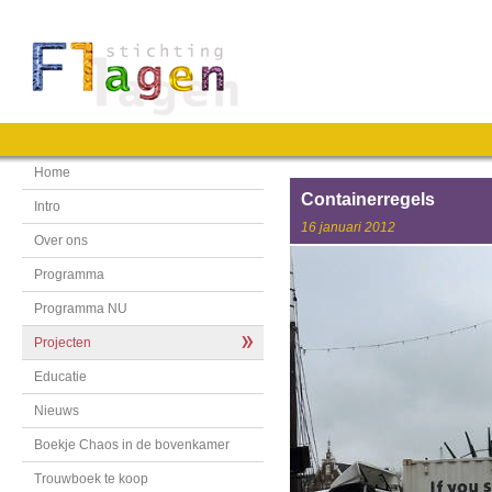
Home
Containerregels
Intro
16 januari 2012
Over ons
Programma
Programma NU
Projecten
Educatie
Nieuws
Boekje Chaos in de bovenkamer
Trouwboek te koop