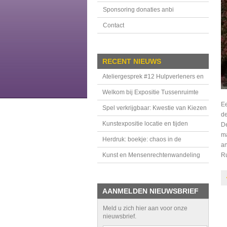
Sponsoring donaties anbi
Contact
RECENT NIEUWS
Ateliergesprek #12 Hulpverleners en
handhavers in de Tussenruimte
Welkom bij Expositie Tussenruimte
Ee
Spel verkrijgbaar: Kwestie van Kiezen
de
Kunstexpositie locatie en tijden
De
ma
Herdruk: boekje: chaos in de
an
bovenkamer
Kunst en Mensenrechtenwandeling
Ru
AANMELDEN NIEUWSBRIEF
Meld u zich hier aan voor onze
nieuwsbrief.