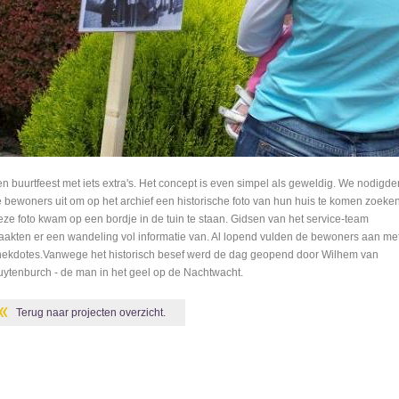
n buurtfeest met iets extra's. Het concept is even simpel als geweldig. We nodigde
 bewoners uit om op het archief een historische foto van hun huis te komen zoeken
ze foto kwam op een bordje in de tuin te staan. Gidsen van het service-team
akten er een wandeling vol informatie van. Al lopend vulden de bewoners aan me
ekdotes.Vanwege het historisch besef werd de dag geopend door Wilhem van
ytenburch - de man in het geel op de Nachtwacht.
Terug naar projecten overzicht.