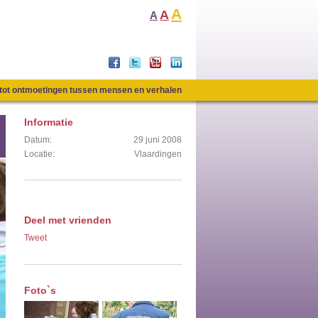
A
A
A
n tot ontmoetingen tussen mensen en verhalen
Informatie
Datum:
29 juni 2008
Locatie:
Vlaardingen
Deel met vrienden
Tweet
Foto`s