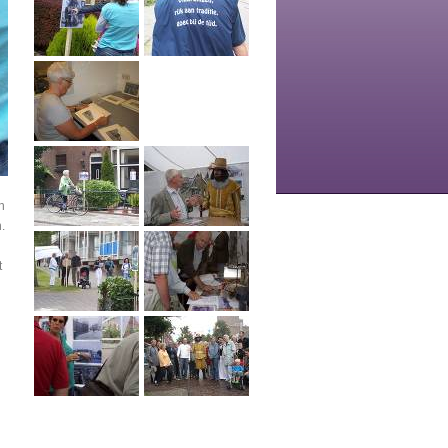
n
.
t