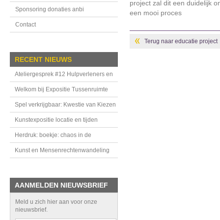
project zal dit een duidelijk 
Sponsoring donaties anbi
een mooi proces
Contact
Terug naar educatie project
RECENT NIEUWS
Ateliergesprek #12 Hulpverleners en
handhavers in de Tussenruimte
Welkom bij Expositie Tussenruimte
Spel verkrijgbaar: Kwestie van Kiezen
Kunstexpositie locatie en tijden
Herdruk: boekje: chaos in de
bovenkamer
Kunst en Mensenrechtenwandeling
AANMELDEN NIEUWSBRIEF
Meld u zich hier aan voor onze
nieuwsbrief.