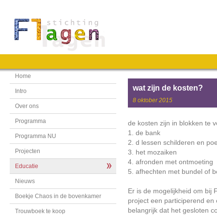
Home
wat zijn de kosten?
Intro
8 oktober 2015
Over ons
Programma
de kosten zijn in blokken te 
1. de bank
Programma NU
2. d lessen schilderen en po
Projecten
3. het mozaiken
4. afronden met ontmoeting
Educatie
5. afhechten met bundel of b
Nieuws
Er is de mogelijkheid om bij
Boekje Chaos in de bovenkamer
project een participerend en
belangrijk dat het gesloten 
Trouwboek te koop