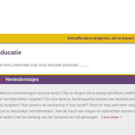
Interaffectieve projecten, om te kome
ducatie
er treft u informatie over onze educatie projecten............
Herindernisjes
Wat zijn herinneringen uit jouw leven? Zijn er dingen die je graag wilt blijven ont
je het liefst willen vergeten? En hoe denk je dat dit gaat bij mensen die dement w
zij vergeten? Hoe groot is de verwarring in hun hoofd? Deze en nog veel meer v
bod in het boekje 'herindernisjes". Aan de hand van vragen en opdrachten komen l
te weten over de werking van de hersenen en het geheugen...
Lees meer >