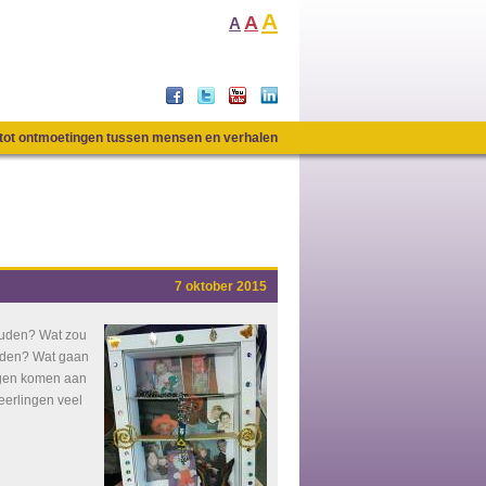
A
A
A
n tot ontmoetingen tussen mensen en verhalen
7 oktober 2015
houden? Wat zou
orden? Wat gaan
ragen komen aan
eerlingen veel